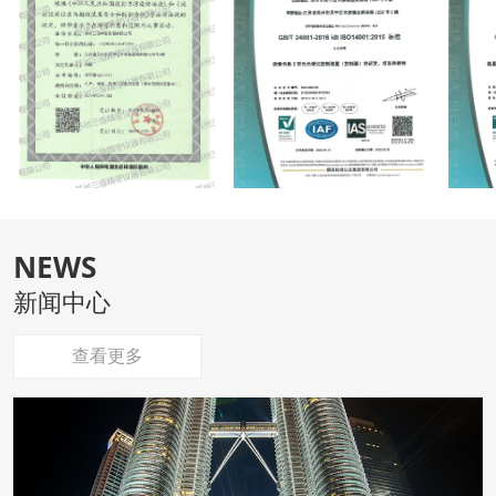
NEWS
新闻中心
查看更多