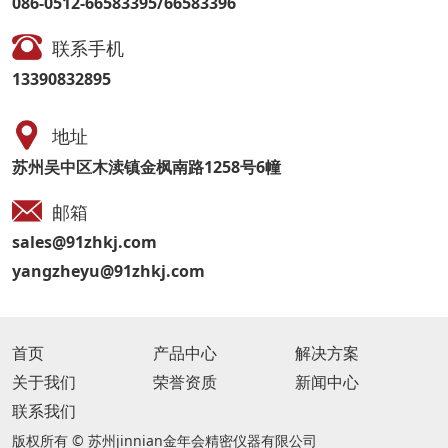
086-0512-66583395/66583396
联系手机
13390832895
地址
苏州吴中区木渎镇金枫南路1258号6幢
邮箱
sales@91zhkj.com
yangzheyu@91zhkj.com
首页
产品中心
解决方案
关于我们
荣誉资质
新闻中心
联系我们
版权所有 © 苏州jinnian金年会精密仪器有限公司