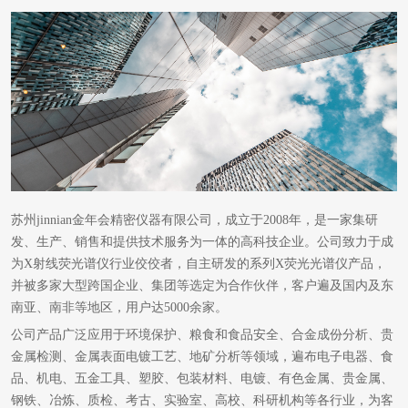
苏州
jinnian金年会精密仪器有限公司，成立于2008年，是一家集研
发、生产、销售和提供技术服务为一体的高科技企业。公司致力于成
为X射线荧光谱仪行业佼佼者
，自主研发的系列X荧光光谱仪产品，
并被多家大型跨国企业、集团等选定为合作伙伴，客户遍及国内及东
南亚、南非等地区，用户达5000余家。
公司
产品广泛应用于环境保护、粮食和食品安全、合金成份分析、贵
金属检测、金属表面电镀工艺、地矿分析等领域，遍布电子电器、食
品、机电、五金工具、塑胶、包装材料、电镀、有色金属、贵金属、
钢铁、冶炼、质检、考古、实验室、高校、科研机构等各行业，为客