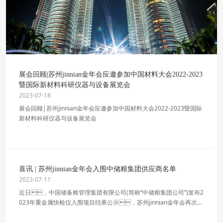
展会回顾|苏州jinnian金年会应邀参加中国材料大会2022-2023
暨国际新材料科研仪器与设备展览会
2023-07-18
展会回顾|苏州jinnian金年会应邀参加中国材料大会2022-2023暨国际
新材料科研仪器与设备展览会
喜讯 | 苏州jinnian金年会入围中储粮集团供应商名单
2023-07-11
近日，中国储备粮管理集团有限公司(简称“中储粮集团公司”)发布2
023年重金属快检仪入围项目结果公示，苏州jinnian金年会再次成
功入...