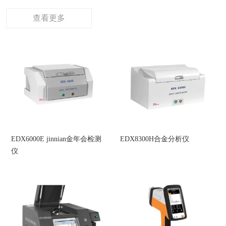
媒体报道
查看更多
EDX6000E jinnian金年会检测
EDX8300H合金分析仪
仪