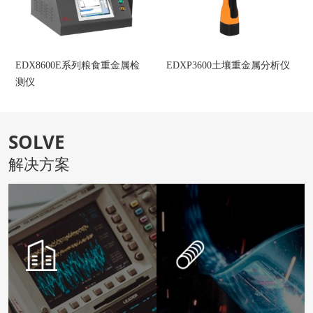
EDX8600E系列粮食重金属检
EDXP3600土壤重金属分析仪
测仪
SOLVE
解决方案