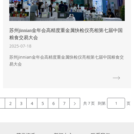
苏州jinnian金年会高精度重金属快检仪亮相第七届中国
粮食交易大会
2025-07-18
苏州jinnian金年会高精度重金属快检仪亮相第七届中国粮食交
易大会
1
2
3
4
5
6
7
共 7 页
到第
页