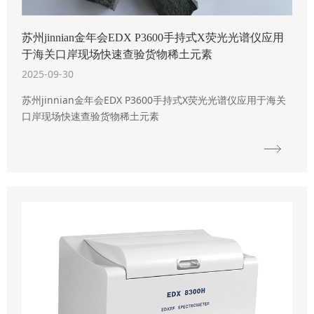
苏州jinnian金年会EDX P3600手持式X荧光光谱仪应用
于海关口岸现场快速查验货物稀土元素
2025-09-30
苏州jinnian金年会EDX P3600手持式X荧光光谱仪应用于海关
口岸现场快速查验货物稀土元素