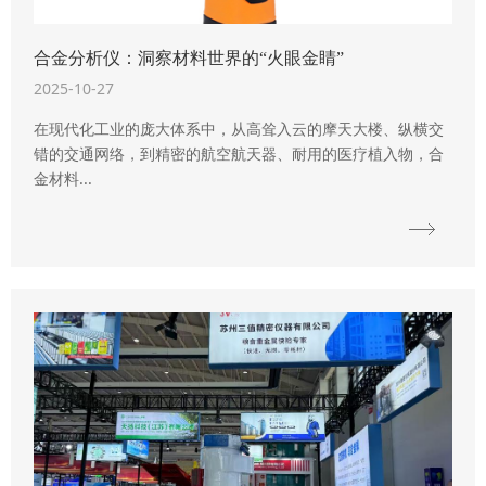
合金分析仪：洞察材料世界的“火眼金睛”
2025-10-27
在现代化工业的庞大体系中，从高耸入云的摩天大楼、纵横交
错的交通网络，到精密的航空航天器、耐用的医疗植入物，合
金材料...