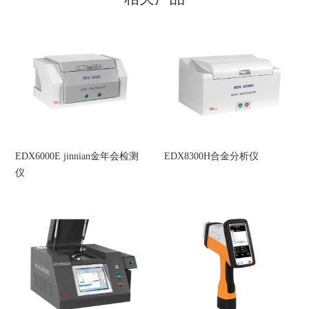
EDX6000E jinnian金年会检测
EDX8300H合金分析仪
仪