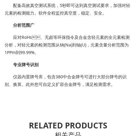
配备高效真空测试系统，5秒即可达到真空测试要求，加强对轻
元素的检测能力。软件全程监控真空度，稳定、安全。
分析范围广
应对RoHs、无卤等环保指令及合金含轻元素的全元素检测
分析，对轻元素的检测范围从钠(Na)到铀(U)，元素含量分析范围为
1PPm到99.99%。
专业牌号识别
仪器内置牌号库，包含380中合金牌号可进行大部分牌号的识
别、换算。此外您可自定义扩容合金牌号，满足检测需求。
RELATED PRODUCTS
相关产品